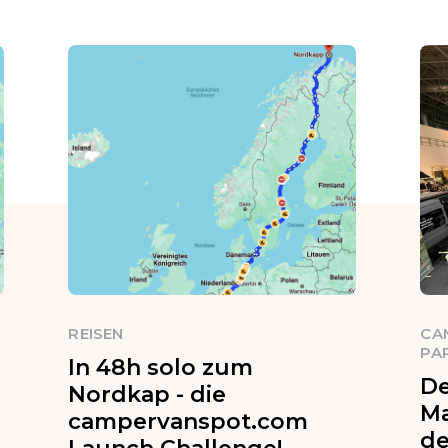
REISEN
CA
PA
In 48h solo zum
De
Nordkap - die
Ma
campervanspot.com
de