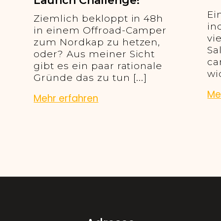
Launch Challenge!
Ei
Ziemlich bekloppt in 48h
in
in einem Offroad-Camper
vi
zum Nordkap zu hetzen,
Sa
oder? Aus meiner Sicht
ca
gibt es ein paar rationale
wi
Gründe das zu tun [...]
Me
Mehr erfahren