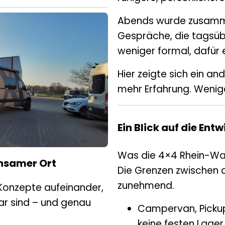
Abends wurde zusamme
Gespräche, die tagsüb
weniger formal, dafür e
Hier zeigte sich ein an
mehr Erfahrung. Wenig
Ein Blick auf die Ent
Was die 4×4 Rhein-Waa
insamer Ort
Die Grenzen zwischen 
zunehmend.
Konzepte aufeinander,
bar sind – und genau
Campervan, Pickup
keine festen Lage