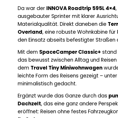
Da war der
INNOVA Roadtrip 595L 4×4
ausgebauter Sprinter mit klarer Ausrich
Materialqualität. Direkt daneben die
Terr
Overland
, eine robuste Wohnkabine für P
den Einsatz abseits befestigter Straßen 
Mit dem
SpaceCamper Classic+
stand 
das bewusst zwischen Alltag und Reisen 
dem
Travel Tiny Miniwohnwagen
wurde 
leichte Form des Reisens gezeigt – unte
minimalistisch gedacht.
Ergänzt wurde das Ganze durch das
pun
Dachzelt
, das eine ganz andere Perspekt
eröffnet: Reisen ohne festes Fahrzeugko