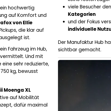
viele Besucher den
, ein hochwertig
Kategorien
tung auf Komfort und
und der Fokus vers
afox von Ellie
individuelle Nut
ickups, die klar auf
ausgelegt ist.
Der Manufaktur Hub hat
ein Fahrzeug im Hub,
sichtbar gemacht.
vermittelt. Und mit
eine sehr reduzierte,
r 750 kg, bewusst
ii Moenga XL
ive auf Mobilität
nzept, dafür maximal